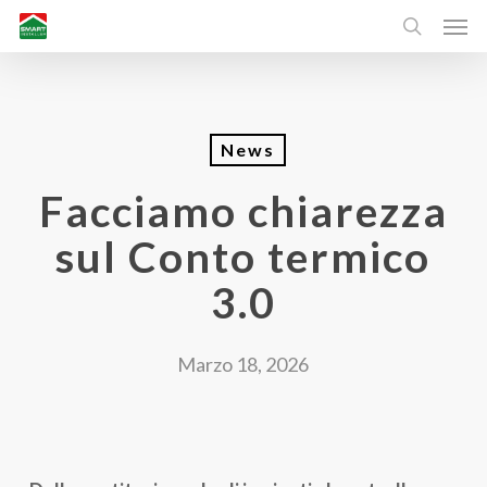
Men
Skip
search
to
main
content
News
Facciamo chiarezza
sul Conto termico
3.0
Marzo 18, 2026