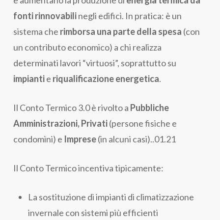
e aumentano la produzione di
energia termica da
fonti rinnovabili
negli edifici. In pratica: è un
sistema che
rimborsa una parte della spesa
(con
un contributo economico) a chi realizza
determinati lavori “virtuosi”, soprattutto su
impianti
e
riqualificazione energetica
.
Il Conto Termico 3.0 è rivolto a
Pubbliche
Amministrazioni, Privati
(persone fisiche e
condomìni) e
Imprese
(in alcuni casi)..01.21
Il Conto Termico incentiva tipicamente:
La sostituzione di impianti di climatizzazione
invernale con sistemi più efficienti