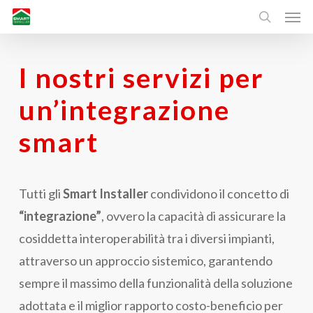
Men
Skip
search
to
main
I
nostri
servizi
per
content
un’integrazione
smart
Tutti gli
Smart Installer
condividono il concetto di
“integrazione”
, ovvero la capacità di assicurare la
cosiddetta interoperabilità tra i diversi impianti,
attraverso un approccio sistemico, garantendo
sempre il massimo della funzionalità della soluzione
adottata e il miglior rapporto costo-beneficio per